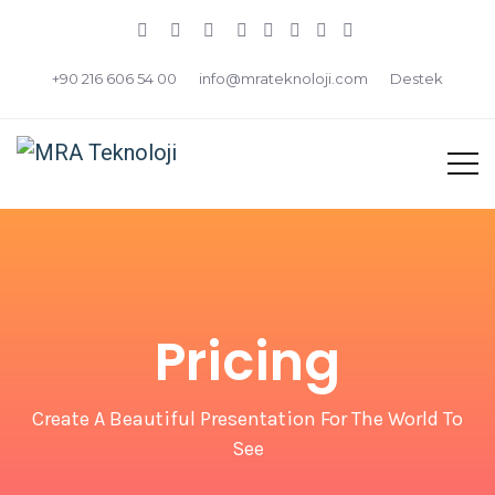
+90 216 606 54 00
info@mrateknoloji.com
Destek
Pricing
Create A Beautiful Presentation For The World To
See